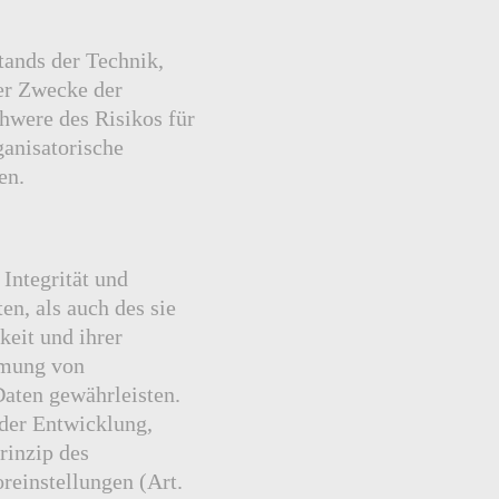
ands der Technik,
er Zwecke der
chwere des Risikos für
ganisatorische
en.
Integrität und
n, als auch des sie
keit und ihrer
hmung von
aten gewährleisten.
 der Entwicklung,
rinzip des
reinstellungen (Art.