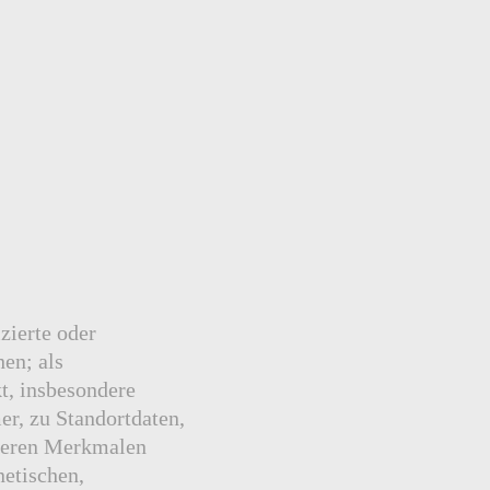
zierte oder
hen; als
kt, insbesondere
r, zu Standortdaten,
nderen Merkmalen
netischen,